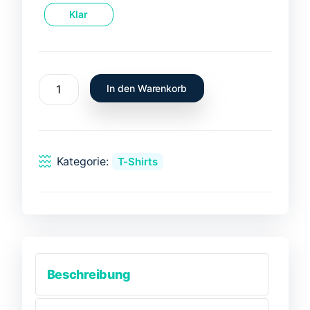
Klar
T-
In den Warenkorb
Shirt
Homarus
gammarus
-
Kategorie:
T-Shirts
Lavagante
Menge
Beschreibung