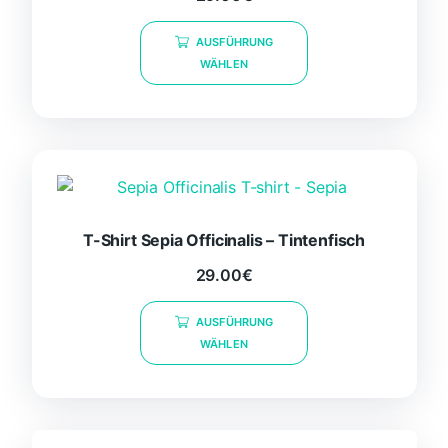
Produktseite
Dieses
gewählt
AUSFÜHRUNG
Produkt
werden
WÄHLEN
weist
mehrere
Varianten
auf.
Die
Optionen
können
T-Shirt Sepia Officinalis – Tintenfisch
auf
der
29.00
€
Produktseite
Dieses
gewählt
AUSFÜHRUNG
Produkt
werden
WÄHLEN
weist
mehrere
Varianten
auf.