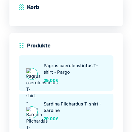
Die
Korb
Optionen
können
auf
der
Produktseite
gewählt
Produkte
werden
Pagrus caeruleostictus T-
shirt - Pargo
29.00
€
Sardina Pilchardus T-shirt -
Sardine
29.00
€