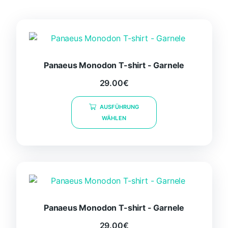
Panaeus Monodon T-shirt - Garnele
29.00
€
Dieses
AUSFÜHRUNG
Produkt
WÄHLEN
weist
mehrere
Varianten
auf.
Die
Optionen
können
Panaeus Monodon T-shirt - Garnele
auf
der
29.00
€