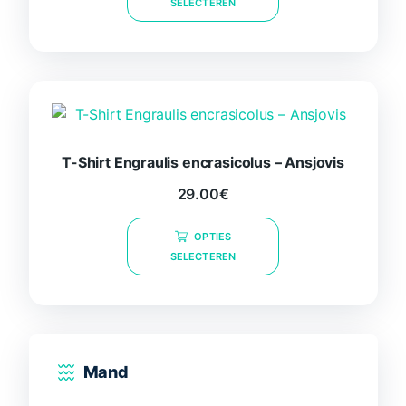
SELECTEREN
heeft
meerdere
variaties.
Deze
optie
kan
gekozen
T-Shirt Engraulis encrasicolus – Ansjovis
worden
op
29.00
€
de
Dit
productpagina
OPTIES
product
SELECTEREN
heeft
meerdere
variaties.
Deze
optie
Mand
kan
gekozen