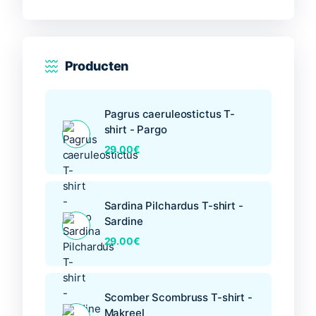
worden
op
de
productpagina
Producten
Pagrus caeruleostictus T-
shirt - Pargo
29.00
€
Sardina Pilchardus T-shirt -
Sardine
29.00
€
Scomber Scombruss T-shirt -
Makreel