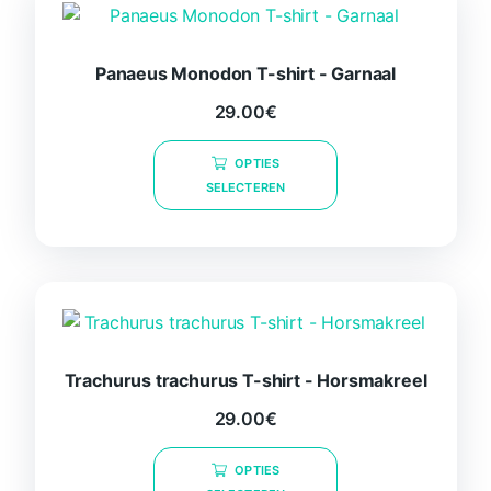
Panaeus Monodon T-shirt - Garnaal
29.00
€
Dit
OPTIES
product
SELECTEREN
heeft
meerdere
variaties.
Deze
optie
kan
gekozen
Trachurus trachurus T-shirt - Horsmakreel
worden
op
29.00
€
de
Dit
productpagina
OPTIES
product