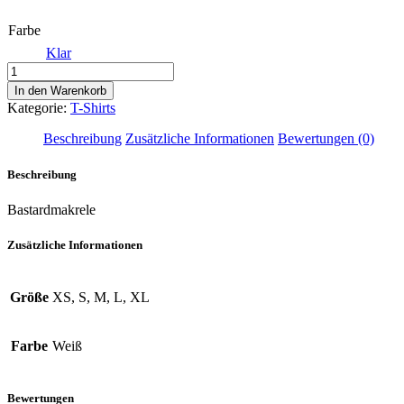
Weiß
Farbe
Klar
T-
Shirt
In den Warenkorb
Trachurus
Kategorie:
T-Shirts
trachurus
-
Beschreibung
Zusätzliche Informationen
Bewertungen (0)
Carapau
Menge
Beschreibung
Bastardmakrele
Zusätzliche Informationen
Größe
XS, S, M, L, XL
Farbe
Weiß
Bewertungen