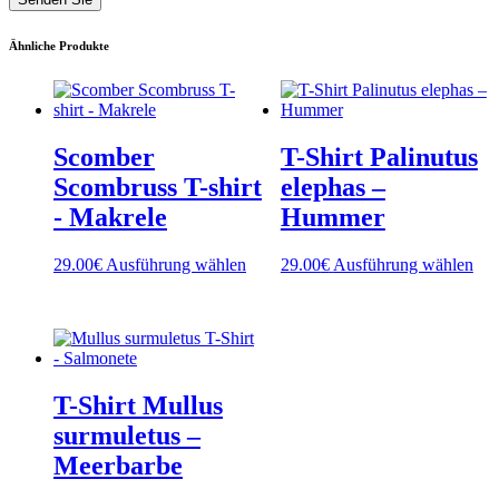
Ähnliche Produkte
Scomber
T-Shirt Palinutus
Scombruss T-shirt
elephas –
- Makrele
Hummer
Dieses
Die
29.00
€
Ausführung wählen
29.00
€
Ausführung wählen
Produkt
Pro
weist
wei
mehrere
meh
Varianten
Var
auf.
auf.
Die
Die
T-Shirt Mullus
Optionen
Opt
können
kön
surmuletus –
auf
auf
Meerbarbe
der
der
Produktseite
Pro