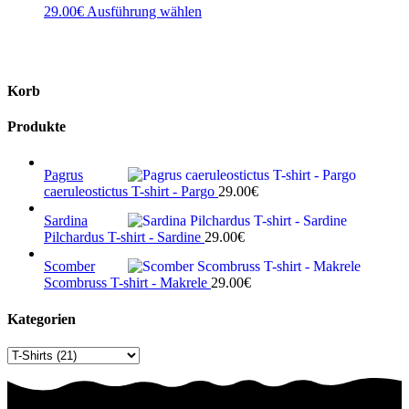
gewählt
gew
Dieses
29.00
€
Ausführung wählen
werden
wer
Produkt
weist
mehrere
Varianten
Korb
auf.
Die
Optionen
Produkte
können
auf
der
Pagrus
Produktseite
caeruleostictus T-shirt - Pargo
29.00
€
gewählt
Sardina
werden
Pilchardus T-shirt - Sardine
29.00
€
Scomber
Scombruss T-shirt - Makrele
29.00
€
Kategorien