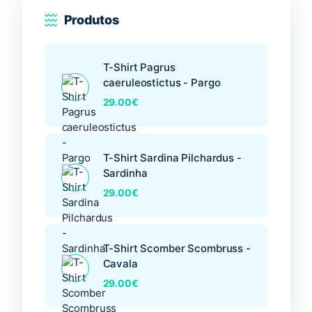
página
Produtos
do
produto
T-Shirt Pagrus
caeruleostictus - Pargo
29.00
€
T-Shirt Sardina Pilchardus -
Sardinha
29.00
€
T-Shirt Scomber Scombruss -
Cavala
29.00
€