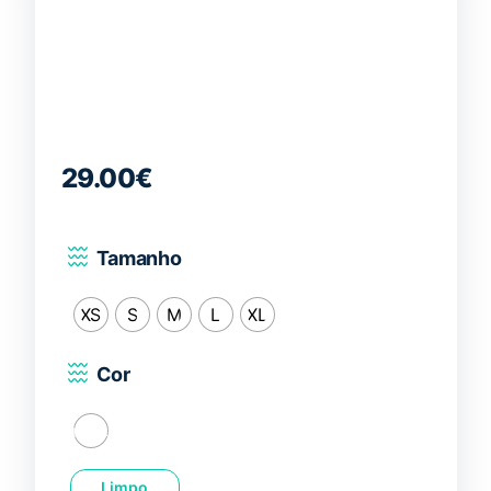
29.00
€
Tamanho
XS
S
M
L
XL
Cor
Branco
Limpo