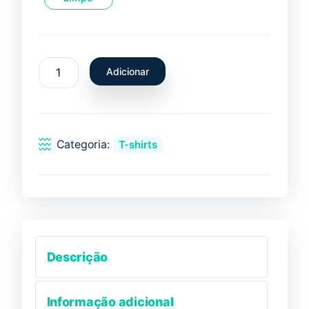
Quantidade
Adicionar
de
T-
Shirt
Trachurus
Categoria:
T-shirts
trachurus
-
Carapau
Descrição
Informação adicional