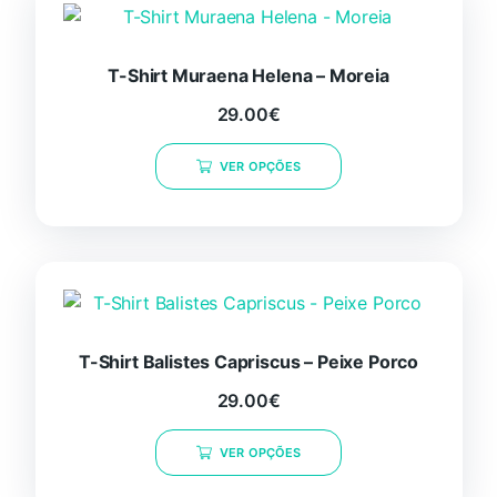
T-Shirt Muraena Helena – Moreia
29.00
€
Este
VER OPÇÕES
produto
tem
várias
variantes.
As
opções
podem
ser
T-Shirt Balistes Capriscus – Peixe Porco
selecionadas
29.00
€
na
Este
página
VER OPÇÕES
produto
do
tem
produto