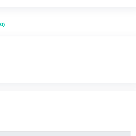
Mullus
surmuletus
-
Categorie:
T-shirts
Salmonete
aantal
elingen (0)