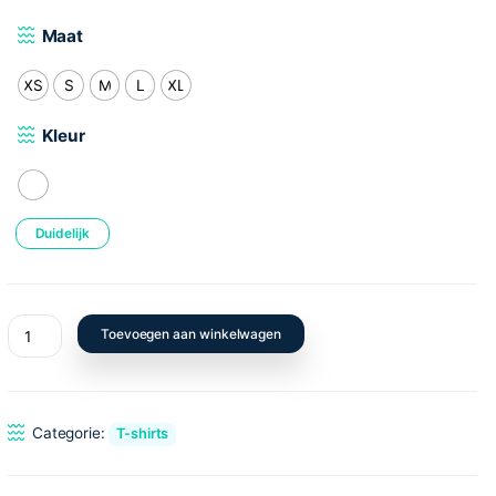
29.00
€
Maat
XS
S
M
L
XL
Kleur
Wit
Duidelijk
T-
Toevoegen aan winkelwagen
Shirt