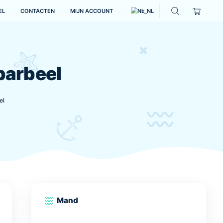
OVER ONS
WINKEL
CONTACTEN
MIJN ACCOUNT
us – Zeebarbeel
s surmuletus – Zeebarbeel