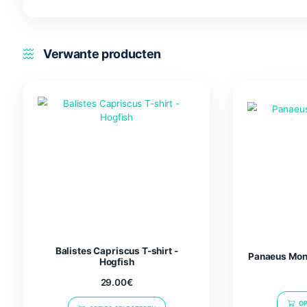
Naam
*
E-mail
*
Mijn naam, e-mail en site bewaren in deze browser v