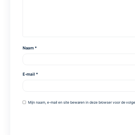
Er zijn nog geen beoordelingen.
Het e-mailadres wordt niet gepubliceerd.
Vereis
Uw beoordeling
*
Uw beoordeling
*