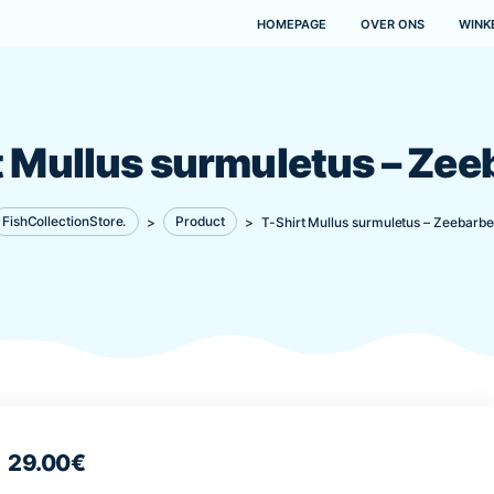
HOMEPAGE
hirt Mullus surmulet
FishCollectionStore.
>
Product
>
T-Shirt Mullu