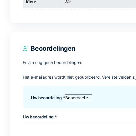
Aanvullende informatie
Maat
XS, S, M, L, XL
Kleur
Wit
Beoordelingen