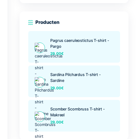
Mand
Producten
Pagrus caerule
Pargo
29.00
€
Sardina Pilcha
Sardine
29.00
€