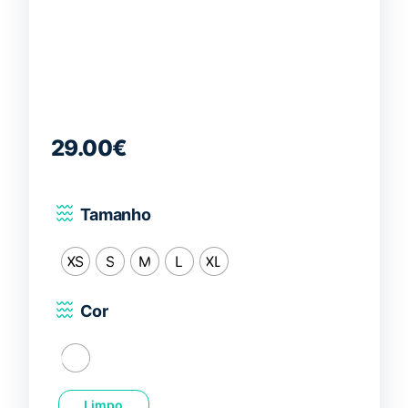
29.00
€
Tamanho
XS
S
M
L
XL
Cor
Branco
Limpo