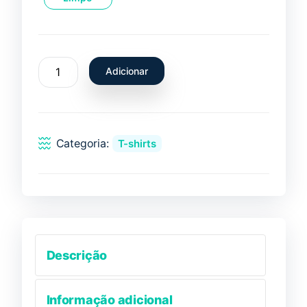
Quantidade
Adicionar
de
T-
Shirt
Platichthys
Categoria:
T-shirts
flesus
-
Linguado
Descrição
Informação adicional