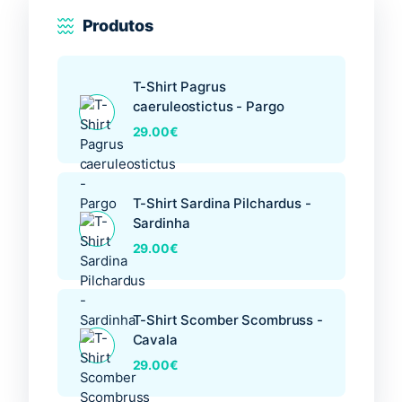
página
Produtos
do
produto
T-Shirt Pagrus
caeruleostictus - Pargo
29.00
€
T-Shirt Sardina Pilchardus -
Sardinha
29.00
€
T-Shirt Scomber Scombruss -
Cavala
29.00
€