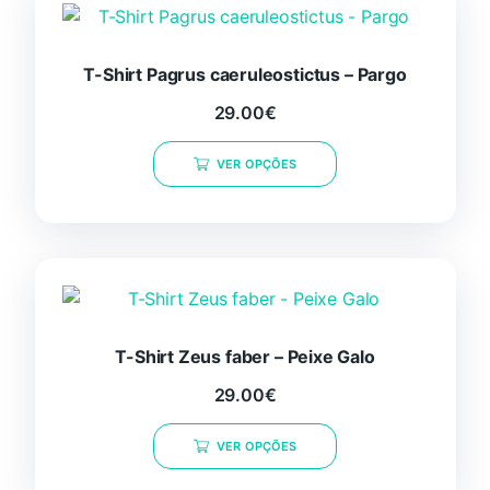
T-Shirt Pagrus caeruleostictus – Pargo
29.00
€
Este
VER OPÇÕES
produto
tem
várias
variantes.
As
opções
podem
ser
T-Shirt Zeus faber – Peixe Galo
selecionadas
29.00
€
na
Este
página
VER OPÇÕES
produto
do
tem
produto